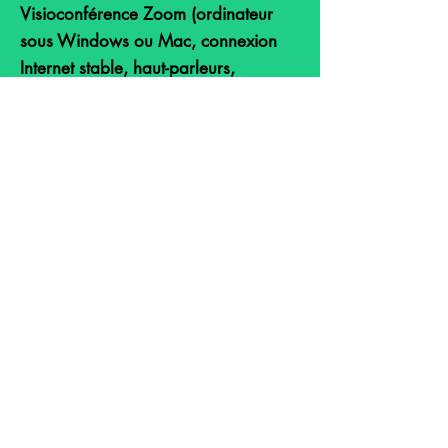
Visioconférence Zoom (ordinateur
sous Windows ou Mac, connexion
Internet stable, haut-parleurs,
casque/micro, écouteurs)
Anglais professionnel:
Anglais professionnel:
Visioconférence Zoom (ordinateur
sous Windows ou Mac, connexion
Internet stable, haut-parleurs,
casque/micro, écouteurs)
LEARN MORE
Option de financement
Anglais professionnel: